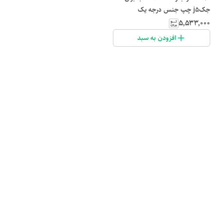
جکj5 چپ جنس درجه یک
۵٬۵۳۳٬۰۰۰
افزودن به سبد