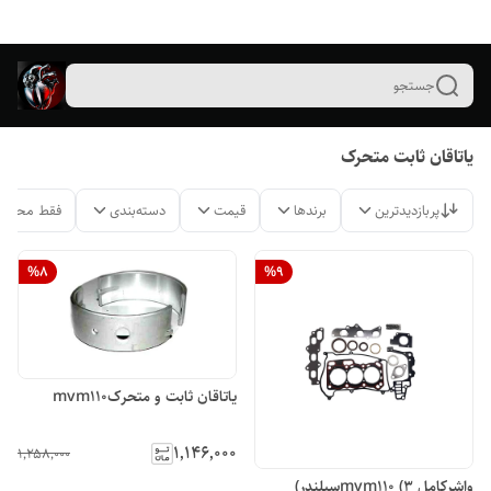
جستجو
یاتاقان ثابت متحرک
پربازدیدترین
برندها
قیمت
دسته‌بندی
فقط محصول
%
8
%
9
یاتاقان ثابت و متحرکmvm110
۱٬۱۴۶٬۰۰۰
۱٬۲۵۸٬۰۰۰
واشرکامل mvm110 (۳سیلندر)