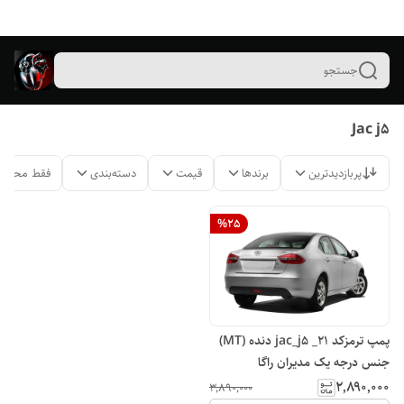
جستجو
Jac j5
پربازدیدترین
برندها
قیمت
دسته‌بندی
فقط محصول
%
25
پمپ ترمزکد ۲۱_ jac_j5 دنده (MT)
جنس درجه یک مدیران راگا
۲٬۸۹۰٬۰۰۰
۳٬۸۹۰٬۰۰۰