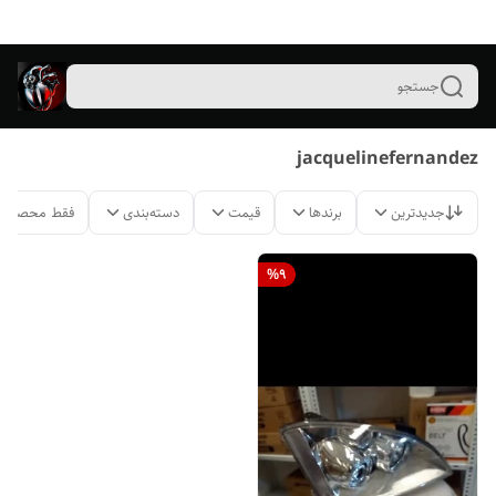
جستجو
jacquelinefernandez
جدیدترین
برندها
قیمت
دسته‌بندی
فقط محصولات
%
9