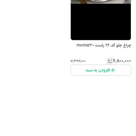
چراغ جلو کد ۲۶ راست mvm530
۶٬۸۰۰٬۰۰۰
۷٬۴۹۲٬۰۰۰
افزودن به سبد