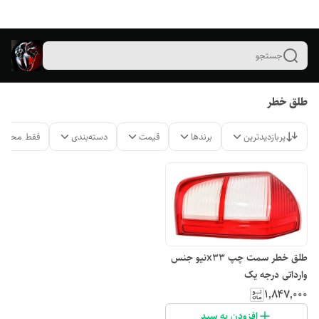
جستجو
طلق خطر
پربازدیدترین
برندها
قیمت
دسته‌بندی
فقط محصول
طلق خطر سمت چپ x33نیو جنس
وارداتی درجه یک
۱٬۸۴۷٬۰۰۰
افزودن به سبد