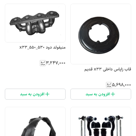
منیفولد دود 530_x33_550
۳٬۲۴۷٬۰۰۰
قاب زاپاس داخلی x33 قدیم
۵٬۶۹۸٬۰۰۰
افزودن به سبد
افزودن به سبد