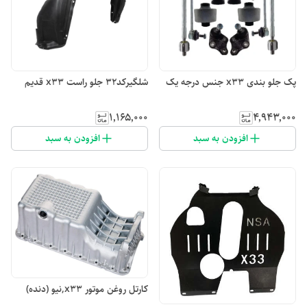
پک جلو بندی x33 جنس درجه یک
شلگیرکد۳۲ جلو راست x33 قدیم
۱٬۱۶۵٬۰۰۰
۴٬۹۴۳٬۰۰۰
افزودن به سبد
افزودن به سبد
کارتل روغن موتور x33,نیو (دنده)