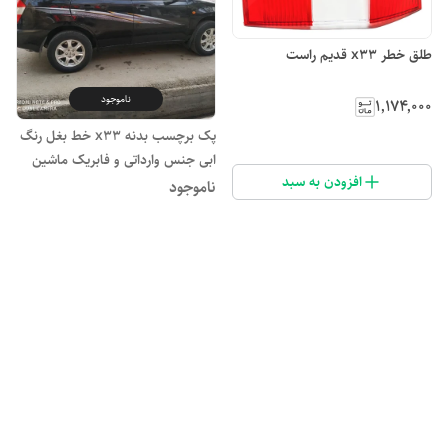
طلق خطر x33 قدیم راست
ناموجود
۱٬۱۷۴٬۰۰۰
پک برچسب بدنه x33 خط بغل رنگ
ابی جنس وارداتی و فابریک ماشین
افزودن به سبد
جنس درجه یک
ناموجود