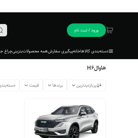
ورود / ثبت نام
دسته‌بندی کالاها
خانه
پیگیری سفارش
همه محصولات
بنزینی
چراغ جل
هاوالH6
پربازدیدترین
برندها
قیمت
دسته‌بندی