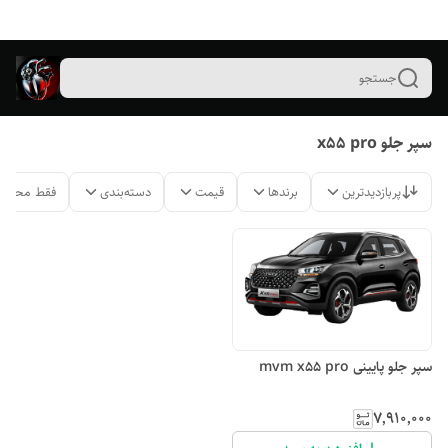
جستجو
سپر جلو x55 pro
پربازدیدترین
برندها
قیمت
دسته‌بندی
فقط محصول
سپر جلو پایینی mvm x55 pro
۷٬۹۱۰٬۰۰۰