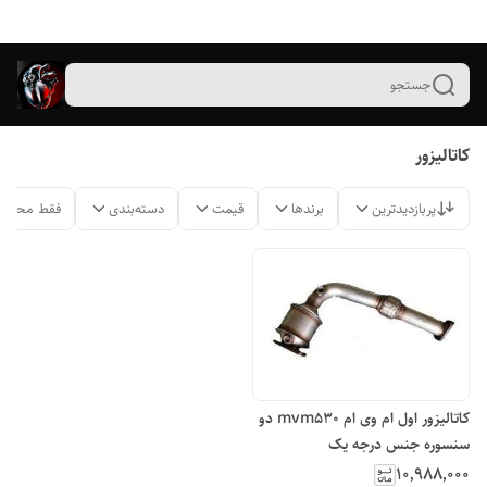
جستجو
کاتالیزور
پربازدیدترین
برندها
قیمت
دسته‌بندی
فقط محصول
کاتالیزور اول ام وی ام mvm530 دو
سنسوره جنس درجه یک
۱۰٬۹۸۸٬۰۰۰