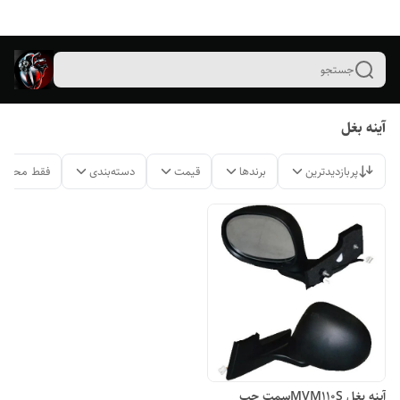
جستجو
آینه بغل
پربازدیدترین
برندها
قیمت
دسته‌بندی
فقط محصول
آینه بغل MVM110Sسمت چپ