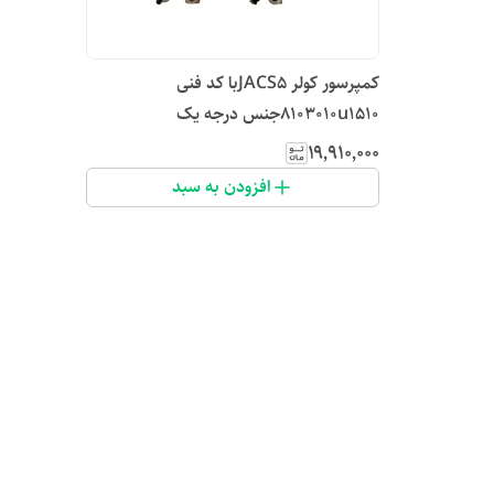
کمپرسور کولر JACS5با کد فنی
8103010u1510جنس درجه یک
۱۹٬۹۱۰٬۰۰۰
افزودن به سبد