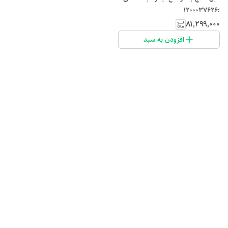
:1200037626
۸۱٬۲۹۹٬۰۰۰
افزودن به سبد