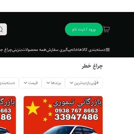
ورود / ثبت نام
دسته‌بندی کالاها
خانه
پیگیری سفارش
همه محصولات
بنزینی
چراغ جل
چراغ خطر
پربازدیدترین
برندها
قیمت
دسته‌بندی