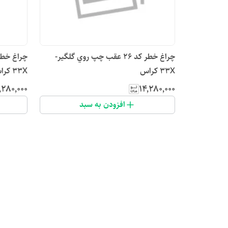
چراغ خطر کد ۲۶ عقب چپ روي گلگير-
33X كراس
33X كراس
٬۲۸۰٬۰۰۰
۱۴٬۲۸۰٬۰۰۰
افزودن به سبد