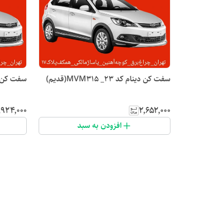
سفت کن دینام کد ۲۳_ MVM315(قدیم)
سفت کن دینام کد
٬۹۲۴٬۰۰۰
۲٬۶۵۲٬۰۰۰
افزودن به سبد