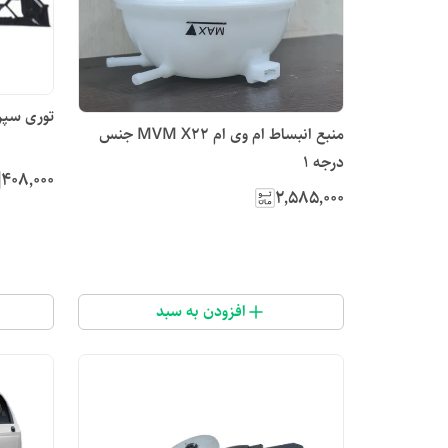
توری سپر کد ۳۹کوچیک 15
منبع انبساط ام وی ام MVM X22 جنس
درجه ۱
۴۰۸٬۰۰۰
۲٬۵۸۵٬۰۰۰
افزودن به سبد