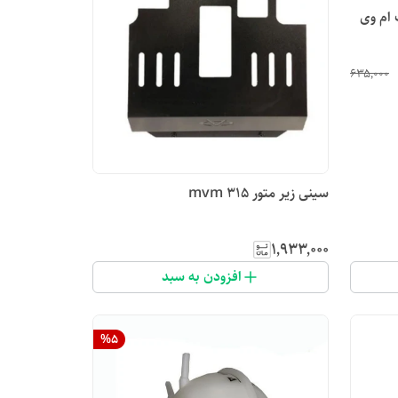
است ام وی
۶۳۵٬۰۰۰
سینی زیر متور mvm 315
۱٬۹۳۳٬۰۰۰
افزودن به سبد
%
5