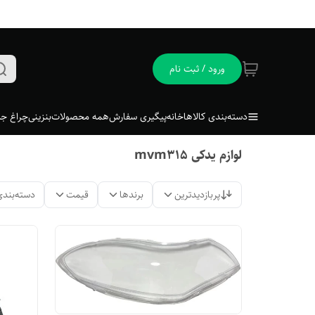
ورود / ثبت نام
دسته‌بندی کالاها
خانه
پیگیری سفارش
همه محصولات
بنزینی
چراغ جل
لوازم یدکی mvm315
پربازدیدترین
برندها
قیمت
دسته‌بندی