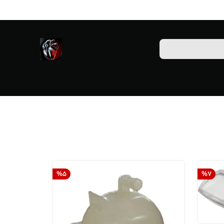
%
5
%
7