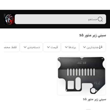
جستجو
سینی زیر متور s5
جدیدترین
برندها
قیمت
دسته‌بندی
فقط محصولات
سینی زیر متور s5