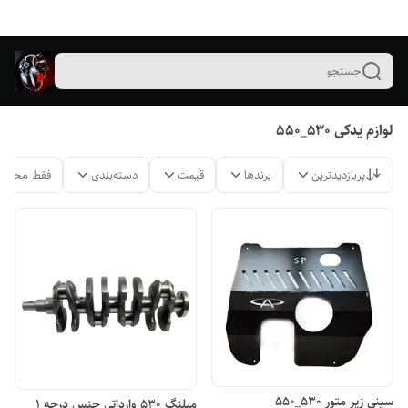
جستجو
لوازم یدکی ۵۳۰_۵۵۰
پربازدیدترین
برندها
قیمت
دسته‌بندی
فقط محصول
سینی زیر متور ۵۳۰_۵۵۰
میلنگ ۵۳۰ وارداتی جنس درجه ۱