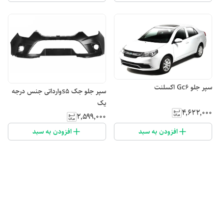
سپر جلو Gc6 اکسلنت
سپر جلو جک s5وارداتی جنس درجه
یک
۴٬۶۲۲٬۰۰۰
۲٬۵۹۹٬۰۰۰
افزودن به سبد
افزودن به سبد