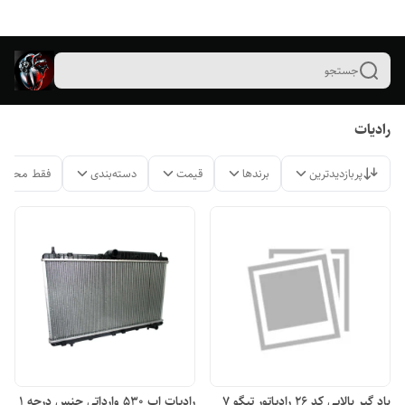
جستجو
رادیات
پربازدیدترین
برندها
قیمت
دسته‌بندی
فقط محصول
باد گیر بالایی کد ۲۶ رادیاتور تیگو ۷
رادیات اب ۵۳۰ وارداتی جنس درجه ۱