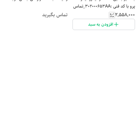
پرو با کد فنی :302000653AA_تماس
بگیرید
۲٬۵۵۸٬۰۰۰
تماس بگیرید
افزودن به سبد