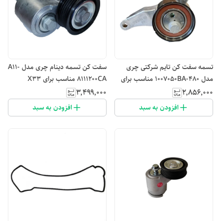
تسمه سفت کن تایم شرکتی چری
سفت کن تسمه دینام چری مدل A11-
مدل 480-1007050BA مناسب برای
8111200CA مناسب برای X33
خودرو 315
۳٬۴۹۹٬۰۰۰
۲٬۸۵۶٬۰۰۰
افزودن به سبد
افزودن به سبد