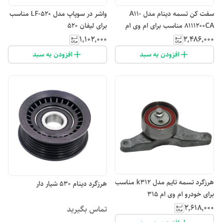
سفت کن تسمه دینام مدل A11-
واشر در سوپاپ مدل LF-520 مناسب
8111200CA مناسب برای ام وی ام
برای لیفان 520
X33
۱٬۱۰۲٬۰۰۰
۲٬۴۸۶٬۰۰۰
افزودن به سبد
افزودن به سبد
هرزگرد تسمه تایم مدل k312 مناسب
هرزگرد دینام ۵۳۰ شیار دار
برای خودرو ام وی ام 315
۲٬۶۱۸٬۰۰۰
تماس بگیرید