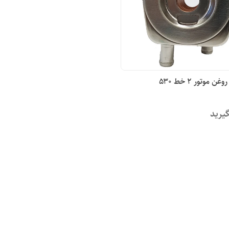
موتور ۲ خط ۵۳۰
یرید