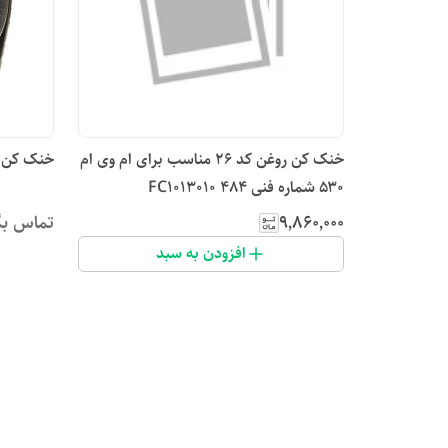
خنک کن روغن کد ۲۶ مناسب برای ام وی ام
خنک کن روغن 
۵۳۰ شماره فنی 484 FC1013010
۹٬۸۶۰٬۰۰۰
تماس بگ
افزودن به سبد