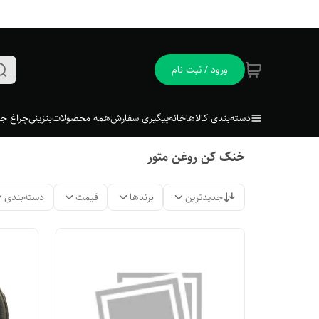
ورود / ثبت نام
دسته‌بندی کالاها
خانه
پیگیری سفارش
همه محصولات
بنزینی
چراغ جل
خنک کن روغن متور
جدیدترین
برندها
قیمت
دسته‌بندی