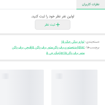
نظرات کاربران
اولین نفر نظر خود را ثبت کنید.
ثبت نظر
دسته‌بندی
:
لوازم یدکی جک j5
برچسب‌ها :
Jac
J5
بدنه
متوری
برف پاکن
متور برف پاکن j5
قیچی برف پاکن
متور برف پاکن
Jacj5
جک جی ۵