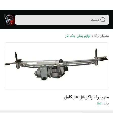
جستجو
مدیران راگا
لوازم یدکی جک j5
متور برف پاکنjac j5 کامل
برند:
Jac