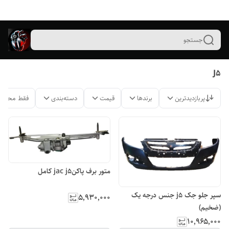
جستجو
J5
پربازدیدترین
برندها
قیمت
دسته‌بندی
فقط محصول
متور برف پاکنjac j5 کامل
سپر جلو جک j5 جنس درجه یک
۵٬۹۳۰٬۰۰۰
(ضخیم)
۱۰٬۹۶۵٬۰۰۰