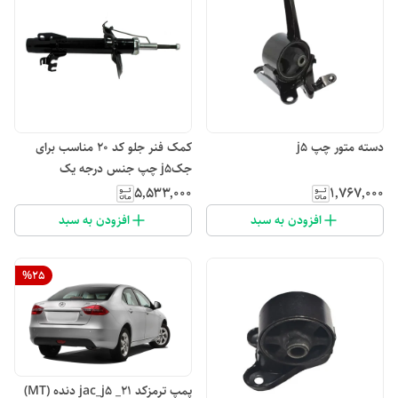
دسته متور چپ j5
کمک فنر جلو کد ۲۰ مناسب برای
جکj5 چپ جنس درجه یک
۵٬۵۳۳٬۰۰۰
۱٬۷۶۷٬۰۰۰
افزودن به سبد
افزودن به سبد
%
25
پمپ ترمزکد ۲۱_ jac_j5 دنده (MT)