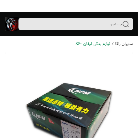
جستجو
مدیران راگا
لوازم یدکی لیفان X60