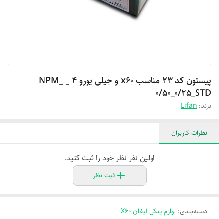
پیستون کد ۲۳ مناسب x60 و جیلی یورو ۴ _ NPM_
0/50_0/25_STD
برند:
Lifan
نظرات کاربران
اولین نفر نظر خود را ثبت کنید.
ثبت نظر
دسته‌بندی
:
لوازم یدکی لیفان X60