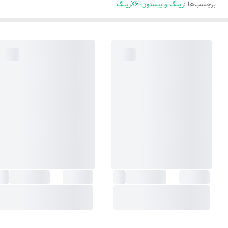
برچسب‌ها :
رینگ و پیستون
X60
رینگ