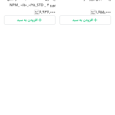
یورو ۴ _ NPM_ 0/50_0/25_STD
۱٬۶۵۵٬۰۰۰
۶٬۹۳۶٬۰۰۰
افزودن به سبد
افزودن به سبد