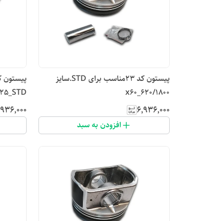
پیستون کد ۲۳مناسب برای STD.سایز
/25_STD
x60_620/1800
٬۹۳۶٬۰۰۰
۶٬۹۳۶٬۰۰۰
افزودن به سبد