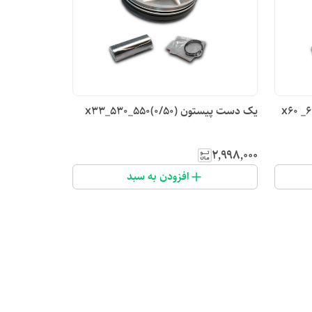
یک دست پیستون (۰/۵۰)x33_530_550
۲٬۹۹۸٬۰۰۰
افزودن به سبد