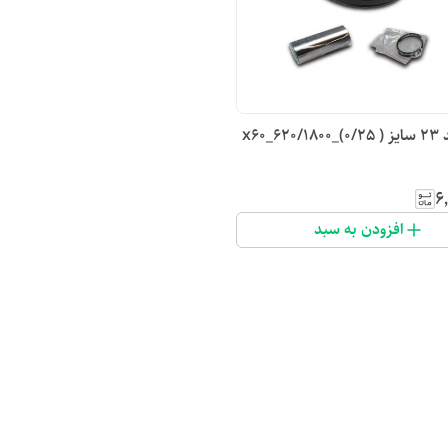
x60_6
۶
افزودن به سبد