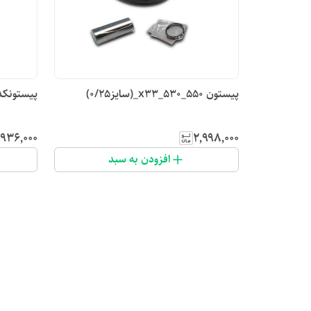
پیستون x33_530_550_(سایز۰/۲۵)
پیستونکد ۲۳ سایز ( 20/1800_(0/25
٬۹۳۶٬۰۰۰
۲٬۹۹۸٬۰۰۰
افزودن به سبد