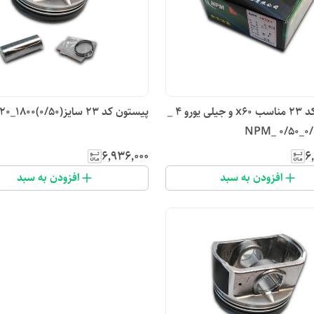
پیستون کد ۲۳ مناسب x60 و جیلی یورو ۴ _
پیستون کد ۲۳ سایز(۰/۵۰)۱۸۰۰_۶۲۰_ x60
NPM_ 0/50_0
۶٬۹۳۶٬۰۰۰
۶
افزودن به سبد
افزودن به سبد