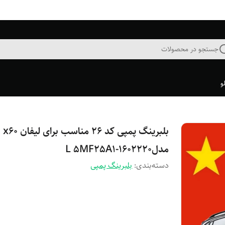
جستجو در محصولات
و
بلبرینگ پمپی کد ۲۶ مناسب برای لیفان x60
مدلL 5MF25A1-1602220
دسته‌بندی
:
بلبرینگ پمپی