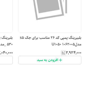
بلبیرینگ پمپی کد ۲۶ مناسب برای جک s5
مدل1062005 U1050
۵۳۰ _مدل ٥30519 MHA1602501
٬۰۴۰٬۰۰۰
۲٬۹۲۴٬۰۰۰
افزودن به سبد