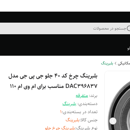
جستجو در محصولات
و
مکانیکی
بلبرینگ
بلبرینگ چرخ کد ۴۰ جلو جی پی جی مدل
DAC396837 مناسب برای ام وی ام 110
برند:
متفرقه
دسته‌بندی
:
بلبرینگ
تعداد در بسته‌بندی
:
1
جنس کالا
:
بلبرينگ
نوع بلبرینگ
:
بلبرينگ چرخ جلو