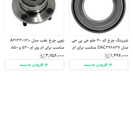
بلبرینگ چرخ کد ۴۰ جلو جی پی جی
توپی چرخ عقب مدل A213301210
مدل DAC396837 مناسب برای ام
مناسب برای ام وی ام 530 و 550
وی ام 110
۳٬۷۵۶٬۰۰۰
۱٬۴۹۶٬۰۰۰
افزودن به سبد
افزودن به سبد