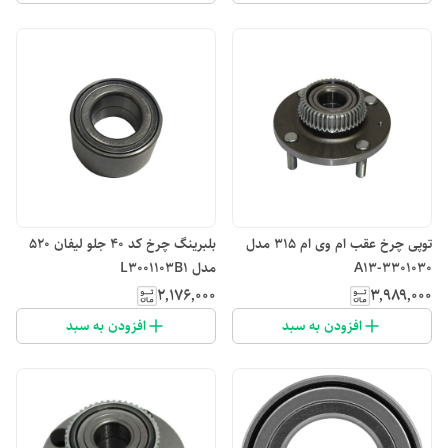
توپی چرخ عقب ام وی ام 315 مدل
بلبرینگ چرخ کد ۴۰ جلو لیفان 520
A13-3301030
مدل L3001103B1
۲٬۱۷۶٬۰۰۰
۳٬۹۸۹٬۰۰۰
افزودن به سبد
افزودن به سبد