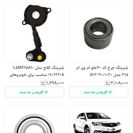
بلبرینگ چرخ کد ۴۰جلو ام وی ام
بلبرینگ کلاچ مدل L5MF25A1-
315 مدل A13-3001030
1602220A مناسب برای خودروهای
لیفان
۱٬۶۹۸٬۰۰۰
۲٬۱۰۸٬۰۰۰
افزودن به سبد
افزودن به سبد