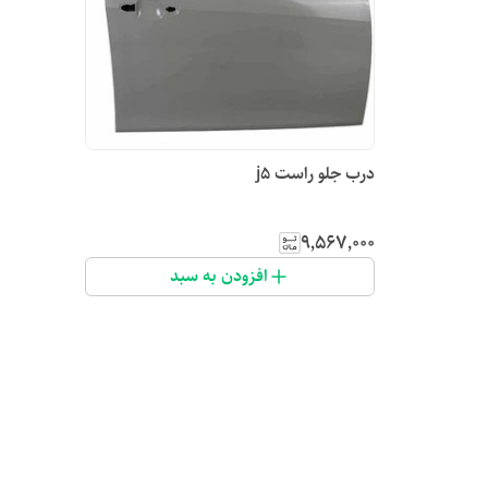
درب جلو راست j5
۹٬۵۶۷٬۰۰۰
افزودن به سبد