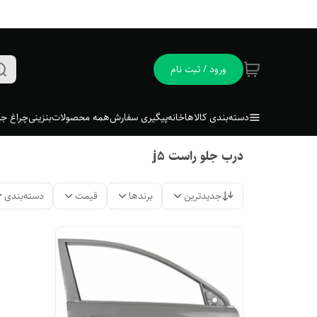
ورود / ثبت نام
دسته‌بندی کالاها
خانه
پیگیری سفارش
همه محصولات
بنزینی
چراغ جل
درب جلو راست j5
جدیدترین
برندها
قیمت
دسته‌بندی