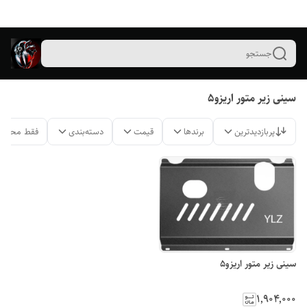
جستجو
سینی زیر متور اریزو۵
پربازدیدترین
برندها
قیمت
دسته‌بندی
فقط محصول
سینی زیر متور اریزو۵
۱٬۹۰۴٬۰۰۰