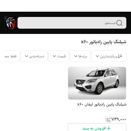
جستجو
شیلنگ پایین رادیاتور x60
پربازدیدترین
برندها
قیمت
دسته‌بندی
فقط محصول
شیلنگ پایین رادیاتور لیفان x60
۷۴۹٬۰۰۰
افزودن به سبد