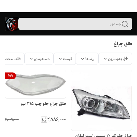
جستجو
طلق چراغ
جدیدترین
برندها
قیمت
دسته‌بندی
فقط محصولات
%
7
طلق چراغ جلو چپ 315 نیو
۲٬۷۸۶٬۰۰۰
۳٬۰۰۹٬۰۰۰
چراغ جلو کد ۲۰ سمت راست لیفان