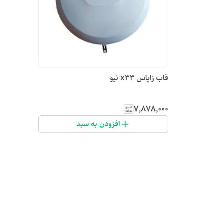
قاب زاپاس x33 نیو
۷٬۸۷۸٬۰۰۰
افزودن به سبد