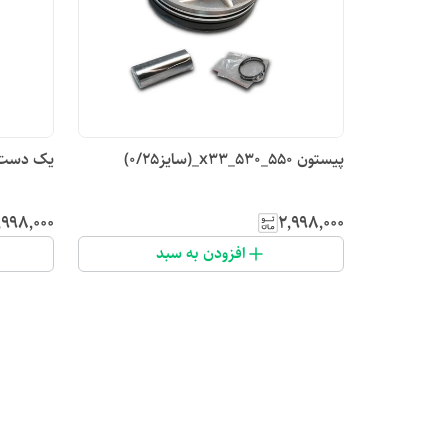
پیستون x33_530_550_(سایز۰/۲۵)
یک دست پیستون 
٬۹۹۸٬۰۰۰
۲٬۹۹۸٬۰۰۰
افزودن به سبد