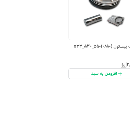
(۰/۵۰)x33_530_550
۲
افزودن به سبد