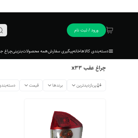
ورود / ثبت نام
دسته‌بندی کالاها
خانه
پیگیری سفارش
همه محصولات
بنزینی
چراغ جل
چراغ عقب x33
پربازدیدترین
برندها
قیمت
دسته‌بندی