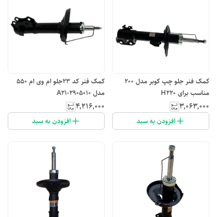
کمک فنر جلو چپ کوبر مدل 200
کمک فنر کد ۲۳جلو ام وی ام 550
مناسب برای H220
مدل A21-2905010
۴٬۲۱۶٬۰۰۰
۳٬۰۶۳٬۰۰۰
افزودن به سبد
افزودن به سبد