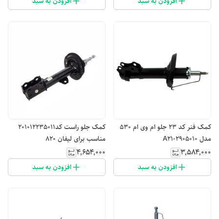
افزودن به سبد
افزودن به سبد
کمک فنر کد ۲۳ جلو ام وی ام 530
کمک جلو راست کد201012235011
مدل A21-2905010
مناسب برای لیفان 820
۴٬۶۵۴٬۰۰۰
۳٬۵۸۴٬۰۰۰
افزودن به سبد
افزودن به سبد