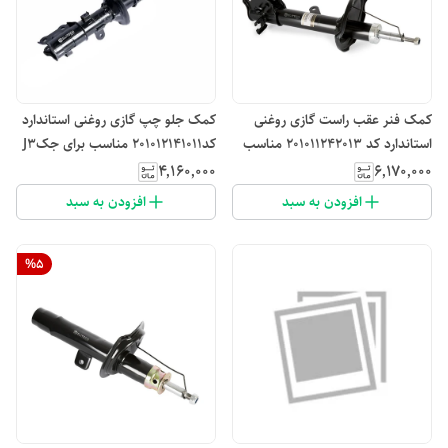
کمک فنر عقب راست گازی روغنی
کمک جلو چپ گازی روغنی استاندارد
استاندارد کد 201011242013 مناسب
کد201012141011 مناسب برای جکJ3
برای جک j5-j5at
۴٬۱۶۰٬۰۰۰
۶٬۱۷۰٬۰۰۰
افزودن به سبد
افزودن به سبد
%
5