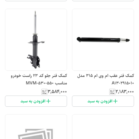
کمک فنر عقب ام وی ام 315 مدل
کمک فنر جلو کد ۲۳ راست خودرو
A13-2915010
مناسب MVM-530-550
۳٬۵۸۴٬۰۰۰
۲٬۱۸۳٬۰۰۰
افزودن به سبد
افزودن به سبد