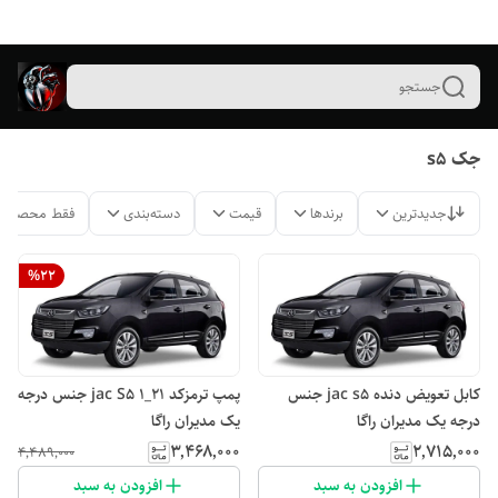
جستجو
جک s5
جدیدترین
برندها
قیمت
دسته‌بندی
فقط محصولات
%
22
کابل تعویض دنده jac s5 جنس
پمپ ترمزکد ۲۱_۱ jac S5 جنس درجه
درجه یک مدیران راگا
یک مدیران راگا
۳٬۴۶۸٬۰۰۰
۲٬۷۱۵٬۰۰۰
۴٬۴۸۹٬۰۰۰
افزودن به سبد
افزودن به سبد