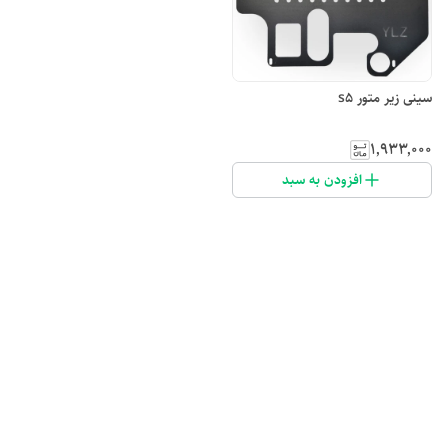
سینی زیر متور s5
۱٬۹۳۳٬۰۰۰
افزودن به سبد